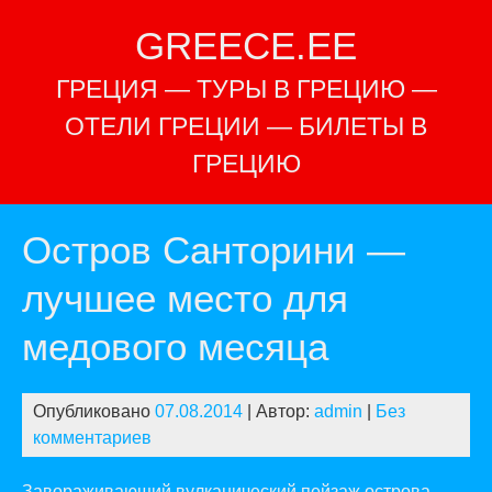
Перейти
GREECE.EE
к
содержимому
ГРЕЦИЯ — ТУРЫ В ГРЕЦИЮ —
ОТЕЛИ ГРЕЦИИ — БИЛЕТЫ В
ГРЕЦИЮ
Остров Санторини —
лучшее место для
медового месяца
Опубликовано
07.08.2014
| Автор:
admin
|
Без
комментариев
Завораживающий вулканический пейзаж острова