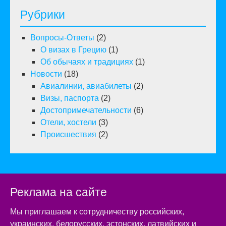
Рубрики
Вопросы-Ответы
(2)
О визах в Грецию
(1)
Об обычаях и традициях
(1)
Новости
(18)
Авиалинии, авиабилеты
(2)
Визы, паспорта
(2)
Достопримечательности
(6)
Отели, хостели
(3)
Происшествия
(2)
Реклама на сайте
Мы приглашаем к сотрудничеству российских,
украинских, белорусских, эстонских, латвийских и