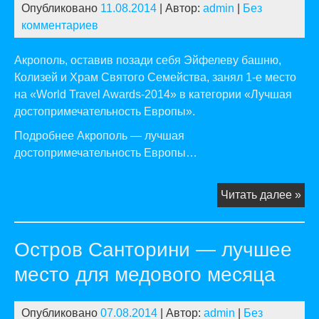
Опубликовано
11.08.2014
| Автор:
admin
|
Без
комментариев
Акрополь, оставив позади себя Эйфелеву башню,
Колизей и Храм Святого Семейства, занял 1-е место
на «World Travel Awards-2014» в категории «Лучшая
достопримечательность Европы».
Подробнее Акрополь — лучшая
достопримечательность Европы…
Ак
Читать далее »
—
лу
Остров Санторини — лучшее
дос
Ев
место для медового месяца
Опубликовано
07.08.2014
| Автор:
admin
|
Без