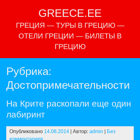
Перейти
GREECE.EE
к
содержимому
ГРЕЦИЯ — ТУРЫ В ГРЕЦИЮ —
ОТЕЛИ ГРЕЦИИ — БИЛЕТЫ В
ГРЕЦИЮ
Рубрика:
Достопримечательности
На Крите раскопали еще один
лабиринт
Опубликовано
14.08.2014
| Автор:
admin
|
Без
комментариев