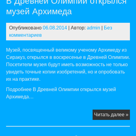
В Древней Олимпии открылся
ме
музей Архимеда
дл
ме
Опубликовано
06.08.2014
| Автор:
admin
|
Без
ме
комментариев
Музей, посвященный великому ученому Архимеду из
Сиракуз, открылся в воскресенье в Древней Олимпии.
Посетители музея будут иметь возможность не только
увидеть точные копии изобретений, но и опробовать
их на практике.
Подробнее В Древней Олимпии открылся музей
Архимеда…
В
Читать далее »
Др
Ол