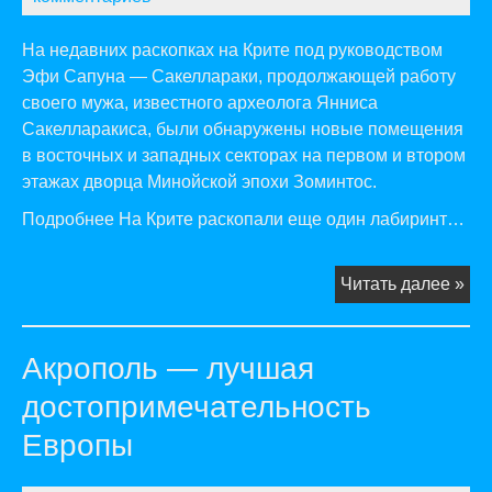
На недавних раскопках на Крите под руководством
Эфи Сапуна — Сакеллараки, продолжающей работу
своего мужа, известного археолога Янниса
Сакелларакиса, были обнаружены новые помещения
в восточных и западных секторах на первом и втором
этажах дворца Минойской эпохи Зоминтос.
Подробнее На Крите раскопали еще один лабиринт…
На
Читать далее »
Кри
рас
Акрополь — лучшая
ещ
од
достопримечательность
ла
Европы