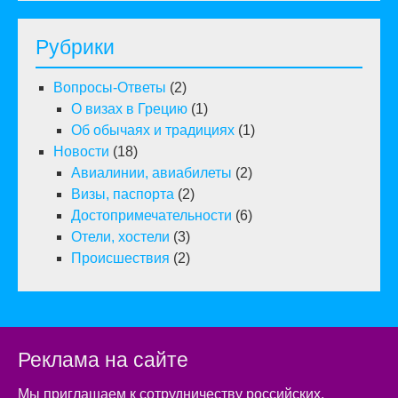
Рубрики
Вопросы-Ответы
(2)
О визах в Грецию
(1)
Об обычаях и традициях
(1)
Новости
(18)
Авиалинии, авиабилеты
(2)
Визы, паспорта
(2)
Достопримечательности
(6)
Отели, хостели
(3)
Происшествия
(2)
Реклама на сайте
Мы приглашаем к сотрудничеству российских,