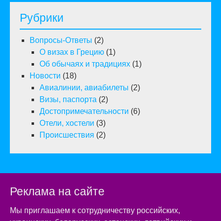
Рубрики
Вопросы-Ответы
(2)
О визах в Грецию
(1)
Об обычаях и традициях
(1)
Новости
(18)
Авиалинии, авиабилеты
(2)
Визы, паспорта
(2)
Достопримечательности
(6)
Отели, хостели
(3)
Происшествия
(2)
Реклама на сайте
Мы приглашаем к сотрудничеству российских,