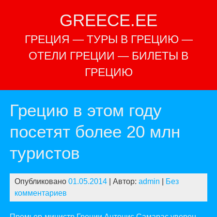
Перейти
GREECE.EE
к
содержимому
ГРЕЦИЯ — ТУРЫ В ГРЕЦИЮ —
ОТЕЛИ ГРЕЦИИ — БИЛЕТЫ В
ГРЕЦИЮ
Грецию в этом году
посетят более 20 млн
туристов
Опубликовано
01.05.2014
| Автор:
admin
|
Без
комментариев
Премьер-министр Греции Антонис Самарас уверен,