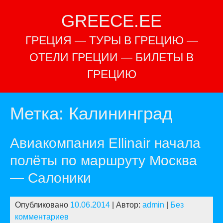
Перейти
GREECE.EE
к
содержимому
ГРЕЦИЯ — ТУРЫ В ГРЕЦИЮ —
ОТЕЛИ ГРЕЦИИ — БИЛЕТЫ В
ГРЕЦИЮ
Метка:
Калининград
Авиакомпания Ellinаir начала
полёты по маршруту Москва
— Салоники
Опубликовано
10.06.2014
| Автор:
admin
|
Без
комментариев