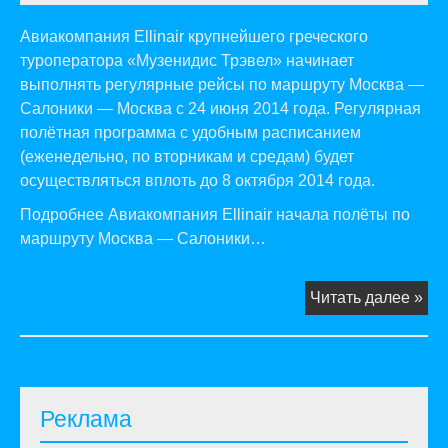
Авиакомпания Ellinаir крупнейшего греческого
туроператора «Музенидис Трэвел» начинает
выполнять регулярные рейсы по маршруту Москва —
Салоники — Москва с 24 июня 2014 года. Регулярная
полётная программа с удобным расписанием
(еженедельно, по вторникам и средам) будет
осуществляться вплоть до 8 октября 2014 года.
Подробнее Авиакомпания Ellinаir начала полёты по
маршруту Москва — Салоники…
Ав
Читать далее »
Elli
на
по
по
Реклама
ма
Мо